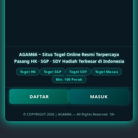
AGAM66 ~ Situs Togel Online Resmi Terpercaya
Pasang HK · SGP · SDY Hadiah Terbesar di Indonesia
Togel HK
Togel SGP
Togel SDY
Togel Macau
Min. 100 Perak
DAFTAR
MASUK
© COPYRIGHT 2026 | AGAM66 — All Rights Reserved. 18+